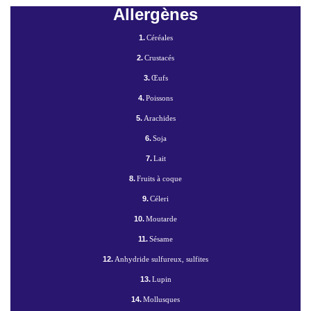
Allergènes
1.
Céréales
2.
Crustacés
3.
Œufs
4.
Poissons
5.
Arachides
6.
Soja
7.
Lait
8.
Fruits à coque
9.
Céleri
10.
Moutarde
11.
Sésame
12.
Anhydride sulfureux, sulfites
13.
Lupin
14.
Mollusques