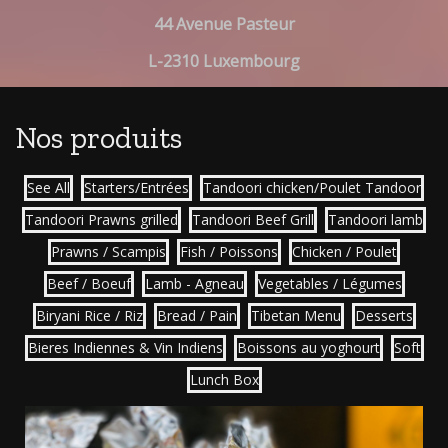
44 Avenue Pasteur
L-2310 Luxembourg
Nos produits
See All
Starters/Entrées
Tandoori chicken/Poulet Tandoor
Tandoori Prawns grilled
Tandoori Beef Grill
Tandoori lamb
Prawns / Scampis
Fish / Poissons
Chicken / Poulet
Beef / Boeuf
Lamb - Agneau
Vegetables / Légumes
Biryani Rice / Riz
Bread / Pain
Tibetan Menu
Desserts
Bieres Indiennes & Vin Indiens
Boissons au yoghourt
Soft
Lunch Box