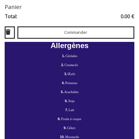
Panier
Total:
0.00 €
Commander
Allergènes
1.
Céréales
2.
Crustacés
3.
Œufs
4.
Poissons
5.
Arachides
6.
Soja
7.
Lait
8.
Fruits à coque
9.
Céleri
10.
Moutarde