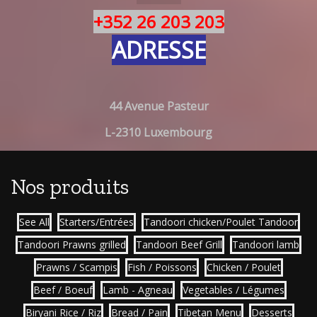
+352 26 203 203
ADRESSE
44 Avenue Pasteur
L-2310 Luxembourg
Nos produits
See All
Starters/Entrées
Tandoori chicken/Poulet Tandoor
Tandoori Prawns grilled
Tandoori Beef Grill
Tandoori lamb
Prawns / Scampis
Fish / Poissons
Chicken / Poulet
Beef / Boeuf
Lamb - Agneau
Vegetables / Légumes
Biryani Rice / Riz
Bread / Pain
Tibetan Menu
Desserts