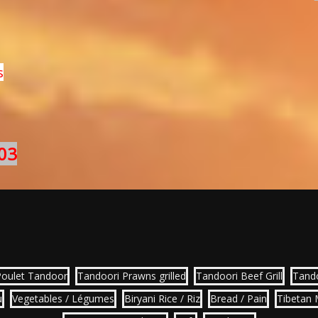
s
03
Poulet Tandoor
Tandoori Prawns grilled
Tandoori Beef Grill
Tand
u
Vegetables / Légumes
Biryani Rice / Riz
Bread / Pain
Tibetan