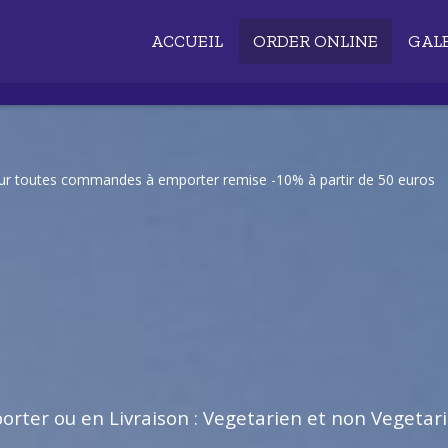
ACCUEIL
ORDER ONLINE
GAL
our toutes commandes à emporter remise -10% à partir de 50 euros
rter ou en Livraison : Vegetarien et non Vegetar