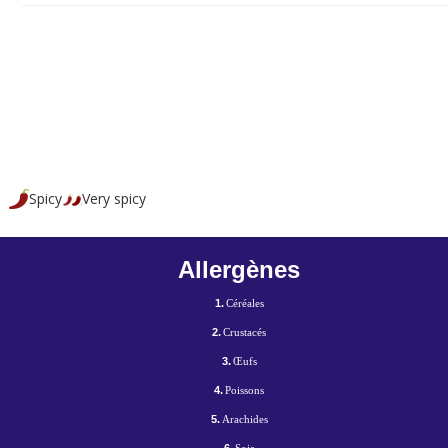
Spicy
Very spicy
Allergènes
1.
Céréales
2.
Crustacés
3.
Œufs
4.
Poissons
5.
Arachides