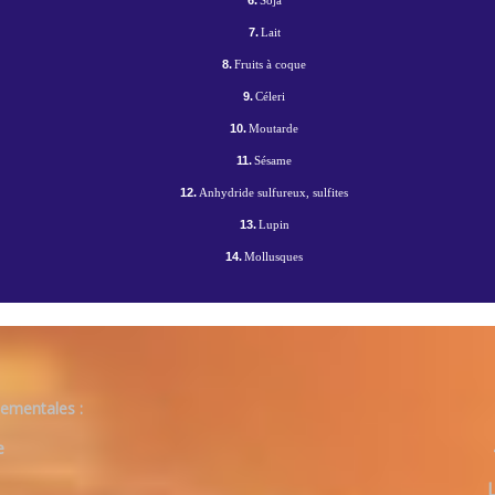
6.
Soja
7.
Lait
8.
Fruits à coque
9.
Céleri
10.
Moutarde
11.
Sésame
12.
Anhydride sulfureux, sulfites
13.
Lupin
14.
Mollusques
ementales :
e