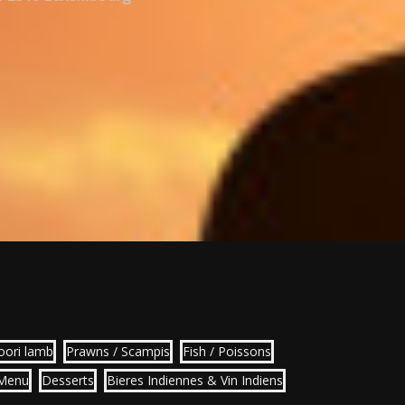
oori lamb
Prawns / Scampis
Fish / Poissons
 Menu
Desserts
Bieres Indiennes & Vin Indiens