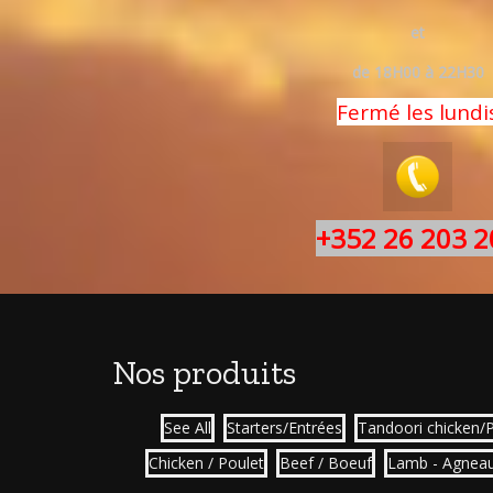
et
de 18H00 à 22H30
Fermé les lundi
+352 26 203 2
Nos produits
See All
Starters/Entrées
Tandoori chicken/
Chicken / Poulet
Beef / Boeuf
Lamb - Agnea