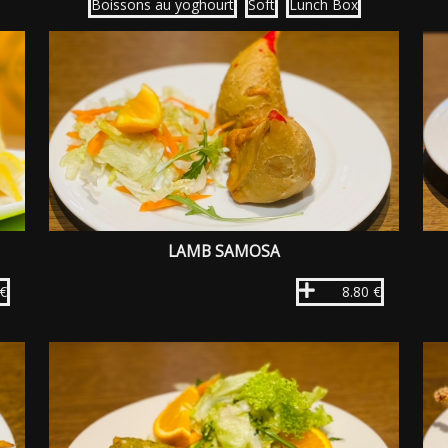
Boissons au yoghourt
Soft
Lunch Box
LAMB SAMOSA
 €
8.80 €