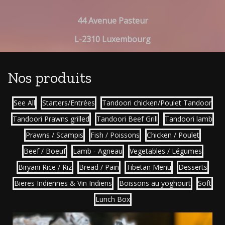
44 Avenue Pasteur
L-2310 Luxembourg
Nos produits
See All
Starters/Entrées
Tandoori chicken/Poulet Tandoor
Tandoori Prawns grilled
Tandoori Beef Grill
Tandoori lamb
Prawns / Scampis
Fish / Poissons
Chicken / Poulet
Beef / Boeuf
Lamb - Agneau
Vegetables / Légumes
Biryani Rice / Riz
Bread / Pain
Tibetan Menu
Desserts
Bieres Indiennes & Vin Indiens
Boissons au yoghourt
Soft
Lunch Box