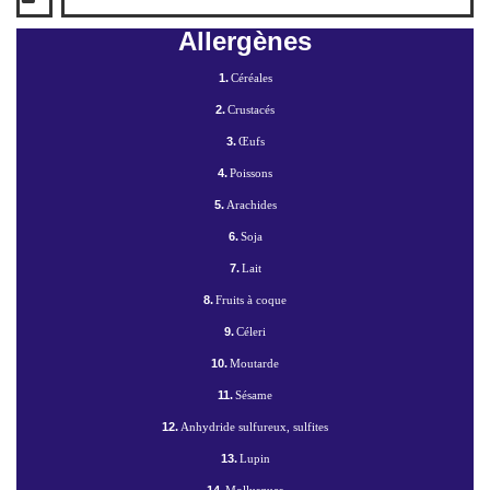
Allergènes
1.
Céréales
2.
Crustacés
3.
Œufs
4.
Poissons
5.
Arachides
6.
Soja
7.
Lait
8.
Fruits à coque
9.
Céleri
10.
Moutarde
11.
Sésame
12.
Anhydride sulfureux, sulfites
13.
Lupin