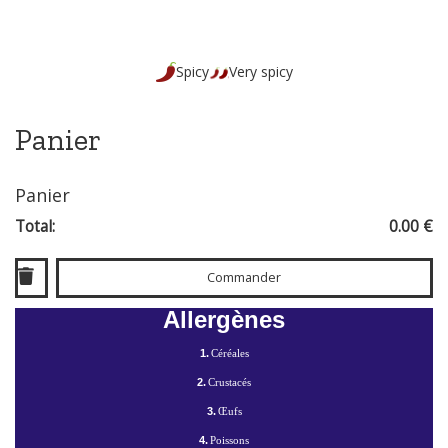
Spicy
Very spicy
Panier
Panier
Total:
0.00 €
Commander
Allergènes
1.
Céréales
2.
Crustacés
3.
Œufs
4.
Poissons