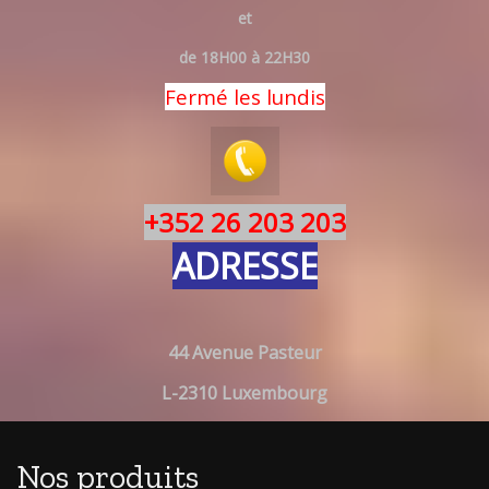
et
de 18H00 à 22H30
Fermé les lundis
+352 26 203 203
ADRESSE
44 Avenue Pasteur
L-2310 Luxembourg
Nos produits