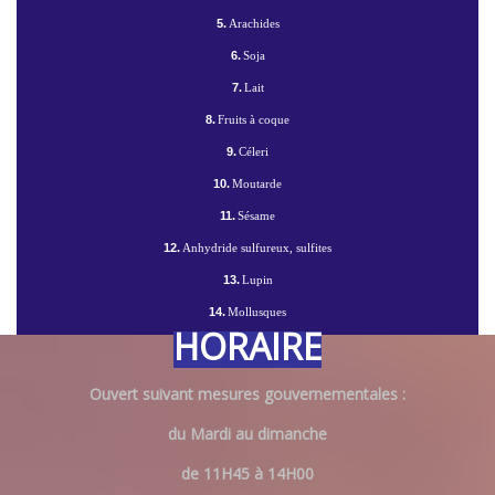
5.
Arachides
6.
Soja
7.
Lait
8.
Fruits à coque
9.
Céleri
10.
Moutarde
11.
Sésame
12.
Anhydride sulfureux, sulfites
13.
Lupin
14.
Mollusques
HORAIRE
Ouvert suivant mesures gouvernementales :
du Mardi au dimanche
de 11H45 à 14H00