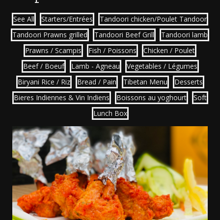
See All
Starters/Entrées
Tandoori chicken/Poulet Tandoor
Tandoori Prawns grilled
Tandoori Beef Grill
Tandoori lamb
Prawns / Scampis
Fish / Poissons
Chicken / Poulet
Beef / Boeuf
Lamb - Agneau
Vegetables / Légumes
Biryani Rice / Riz
Bread / Pain
Tibetan Menu
Desserts
Bieres Indiennes & Vin Indiens
Boissons au yoghourt
Soft
Lunch Box