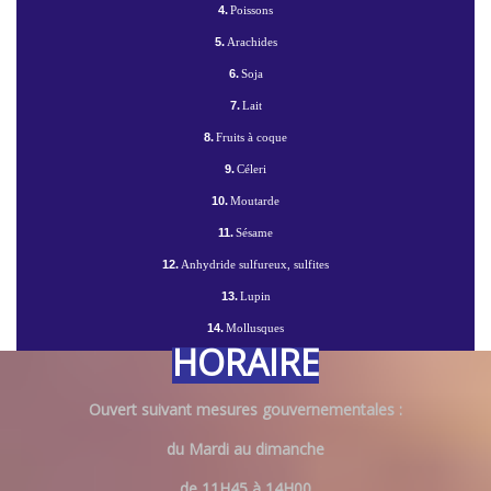
4.
Poissons
5.
Arachides
6.
Soja
7.
Lait
8.
Fruits à coque
9.
Céleri
10.
Moutarde
11.
Sésame
12.
Anhydride sulfureux, sulfites
13.
Lupin
14.
Mollusques
HORAIRE
Ouvert suivant mesures gouvernementales :
du Mardi au dimanche
de 11H45 à 14H00