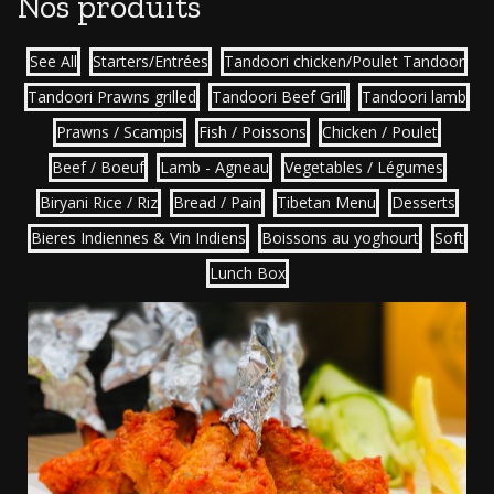
Nos produits
See All
Starters/Entrées
Tandoori chicken/Poulet Tandoor
Tandoori Prawns grilled
Tandoori Beef Grill
Tandoori lamb
Prawns / Scampis
Fish / Poissons
Chicken / Poulet
Beef / Boeuf
Lamb - Agneau
Vegetables / Légumes
Biryani Rice / Riz
Bread / Pain
Tibetan Menu
Desserts
Bieres Indiennes & Vin Indiens
Boissons au yoghourt
Soft
Lunch Box