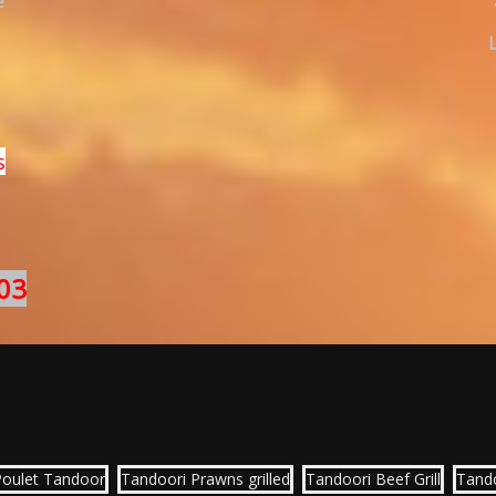
e
s
03
Poulet Tandoor
Tandoori Prawns grilled
Tandoori Beef Grill
Tand