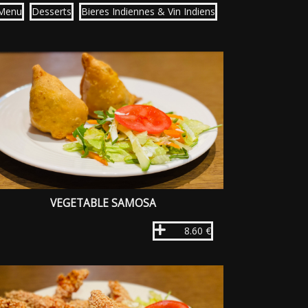
 Menu
Desserts
Bieres Indiennes & Vin Indiens
VEGETABLE SAMOSA
8.60 €