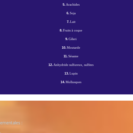
5.
Arachides
6.
Soja
7.
Lait
8.
Fruits à coque
9.
Céleri
10.
Moutarde
11.
Sésame
12.
Anhydride sulfureux, sulfites
13.
Lupin
14.
Mollusques
ementales :