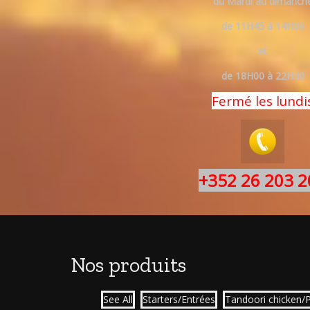
du Mardi au dimanch
de 11H45 à 14H00
et
de 18H00 à 22H30
Fermé les lundi
+352 26 203 2
Nos produits
See All
Starters/Entrées
Tandoori chicken/