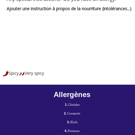
Ajouter une instruction à propos de la nourriture (intolérances...)
Spicy
Very spicy
Allergènes
1.
Céréales
2.
Crustacés
3.
Œufs
4.
Poissons