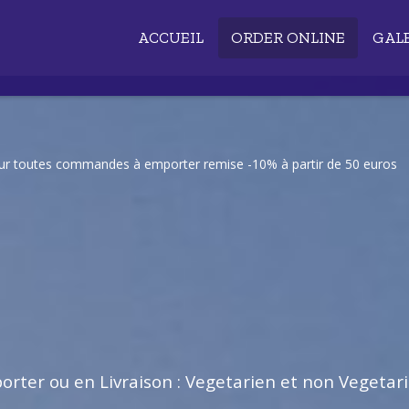
ACCUEIL
ORDER ONLINE
GAL
our toutes commandes à emporter remise -10% à partir de 50 euros
rter ou en Livraison : Vegetarien et non Vegetar