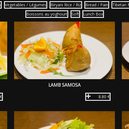
u
Vegetables / Légumes
Biryani Rice / Riz
Bread / Pain
Tibetan
Boissons au yoghourt
Soft
Lunch Box
LAMB SAMOSA
 €
8.80 €