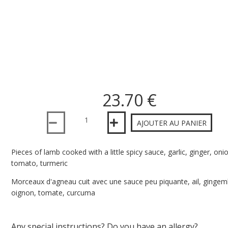
23.70 €
Quantité
AJOUTER AU PANIER
Pieces of lamb cooked with a little spicy sauce, garlic, ginger, oni
tomato, turmeric
Morceaux d'agneau cuit avec une sauce peu piquante, ail, gingem
oignon, tomate, curcuma
Any special instructions? Do you have an allergy?