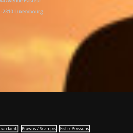
44 Avenue Pasteur
L-2310 Luxembourg
oori lamb
Prawns / Scampis
Fish / Poissons