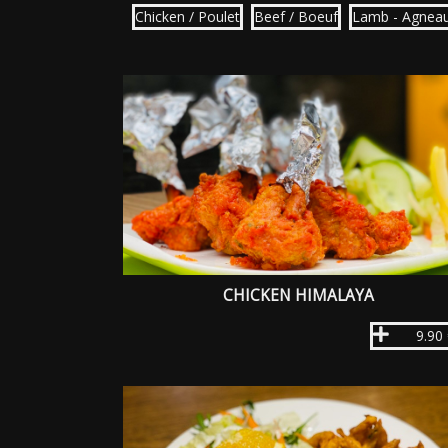
Chicken / Poulet
Beef / Boeuf
Lamb - Agnea
CHICKEN HIMALAYA
9.90