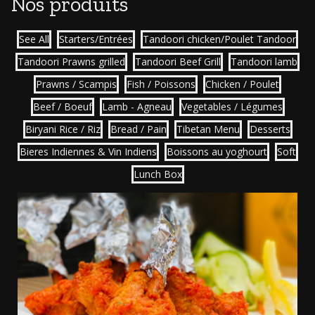
Nos produits
See All
Starters/Entrées
Tandoori chicken/Poulet Tandoor
Tandoori Prawns grilled
Tandoori Beef Grill
Tandoori lamb
Prawns / Scampis
Fish / Poissons
Chicken / Poulet
Beef / Boeuf
Lamb - Agneau
Vegetables / Légumes
Biryani Rice / Riz
Bread / Pain
Tibetan Menu
Desserts
Bieres Indiennes & Vin Indiens
Boissons au yoghourt
Soft
Lunch Box