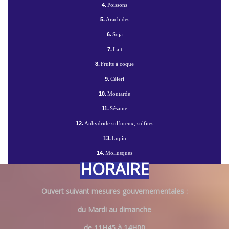
4.
Poissons
5.
Arachides
6.
Soja
7.
Lait
8.
Fruits à coque
9.
Céleri
10.
Moutarde
11.
Sésame
12.
Anhydride sulfureux, sulfites
13.
Lupin
14.
Mollusques
HORAIRE
Ouvert suivant mesures gouvernementales :
du Mardi au dimanche
de 11H45 à 14H00