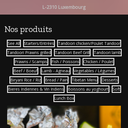
L-2310 Luxembourg
Nos produits
See All
Starters/Entrées
Tandoori chicken/Poulet Tandoor
Tandoori Prawns grilled
Tandoori Beef Grill
Tandoori lamb
Prawns / Scampis
Fish / Poissons
Chicken / Poulet
Beef / Boeuf
Lamb - Agneau
Vegetables / Légumes
Biryani Rice / Riz
Bread / Pain
Tibetan Menu
Desserts
Bieres Indiennes & Vin Indiens
Boissons au yoghourt
Soft
Lunch Box