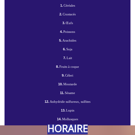
1.
Céréales
2.
Crustacés
3.
Œufs
4.
Poissons
5.
Arachides
6.
Soja
7.
Lait
8.
Fruits à coque
9.
Céleri
10.
Moutarde
11.
Sésame
12.
Anhydride sulfureux, sulfites
13.
Lupin
14.
Mollusques
HORAIRE