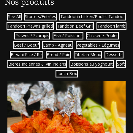
Nos produits
See All
Starters/Entrées
Tandoori chicken/Poulet Tandoor
Tandoori Prawns grilled
Tandoori Beef Grill
Tandoori lamb
Prawns / Scampis
Fish / Poissons
Chicken / Poulet
Beef / Boeuf
Lamb - Agneau
Vegetables / Légumes
Biryani Rice / Riz
Bread / Pain
Tibetan Menu
Desserts
Bieres Indiennes & Vin Indiens
Boissons au yoghourt
Soft
Lunch Box