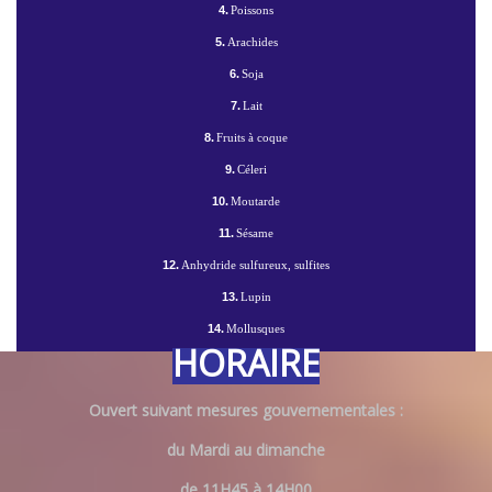
4.
Poissons
5.
Arachides
6.
Soja
7.
Lait
8.
Fruits à coque
9.
Céleri
10.
Moutarde
11.
Sésame
12.
Anhydride sulfureux, sulfites
13.
Lupin
14.
Mollusques
HORAIRE
Ouvert suivant mesures gouvernementales :
du Mardi au dimanche
de 11H45 à 14H00