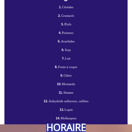
1.
Céréales
2.
Crustacés
3.
Œufs
4.
Poissons
5.
Arachides
6.
Soja
7.
Lait
8.
Fruits à coque
9.
Céleri
10.
Moutarde
11.
Sésame
12.
Anhydride sulfureux, sulfites
13.
Lupin
14.
Mollusques
HORAIRE