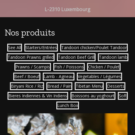
L-2310 Luxembourg
Nos produits
See All
Starters/Entrées
Tandoori chicken/Poulet Tandoor
Tandoori Prawns grilled
Tandoori Beef Grill
Tandoori lamb
Prawns / Scampis
Fish / Poissons
Chicken / Poulet
Beef / Boeuf
Lamb - Agneau
Vegetables / Légumes
Biryani Rice / Riz
Bread / Pain
Tibetan Menu
Desserts
Bieres Indiennes & Vin Indiens
Boissons au yoghourt
Soft
Lunch Box