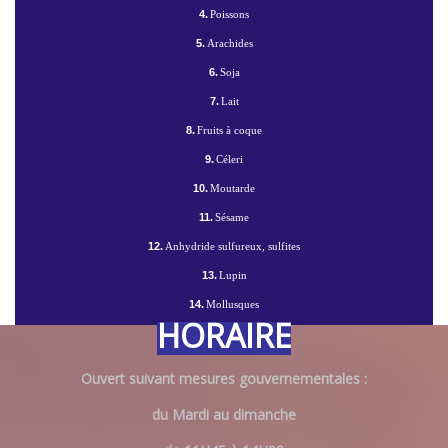
4.
Poissons
5.
Arachides
6.
Soja
7.
Lait
8.
Fruits à coque
9.
Céleri
10.
Moutarde
11.
Sésame
12.
Anhydride sulfureux, sulfites
13.
Lupin
14.
Mollusques
HORAIRE
Ouvert suivant mesures gouvernementales :
du Mardi au dimanche