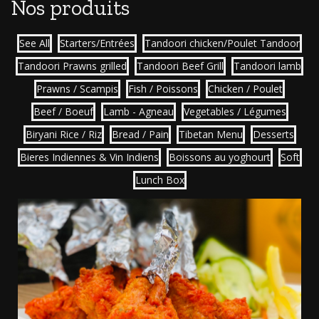
Nos produits
See All
Starters/Entrées
Tandoori chicken/Poulet Tandoor
Tandoori Prawns grilled
Tandoori Beef Grill
Tandoori lamb
Prawns / Scampis
Fish / Poissons
Chicken / Poulet
Beef / Boeuf
Lamb - Agneau
Vegetables / Légumes
Biryani Rice / Riz
Bread / Pain
Tibetan Menu
Desserts
Bieres Indiennes & Vin Indiens
Boissons au yoghourt
Soft
Lunch Box