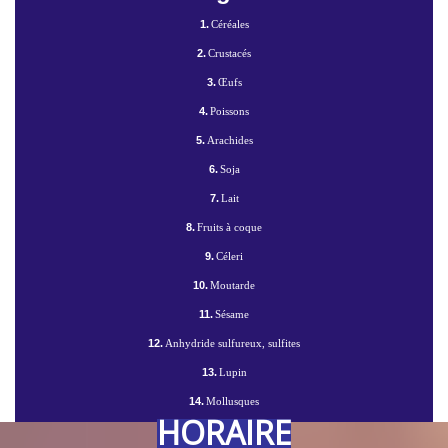
1.
Céréales
2.
Crustacés
3.
Œufs
4.
Poissons
5.
Arachides
6.
Soja
7.
Lait
8.
Fruits à coque
9.
Céleri
10.
Moutarde
11.
Sésame
12.
Anhydride sulfureux, sulfites
13.
Lupin
14.
Mollusques
HORAIRE