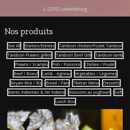
L-2310 Luxembourg
Nos produits
See All
Starters/Entrées
Tandoori chicken/Poulet Tandoor
Tandoori Prawns grilled
Tandoori Beef Grill
Tandoori lamb
Prawns / Scampis
Fish / Poissons
Chicken / Poulet
Beef / Boeuf
Lamb - Agneau
Vegetables / Légumes
Biryani Rice / Riz
Bread / Pain
Tibetan Menu
Desserts
Bieres Indiennes & Vin Indiens
Boissons au yoghourt
Soft
Lunch Box