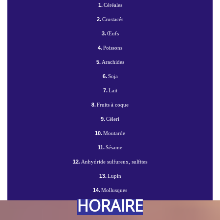
1.
Céréales
2.
Crustacés
3.
Œufs
4.
Poissons
5.
Arachides
6.
Soja
7.
Lait
8.
Fruits à coque
9.
Céleri
10.
Moutarde
11.
Sésame
12.
Anhydride sulfureux, sulfites
13.
Lupin
14.
Mollusques
HORAIRE