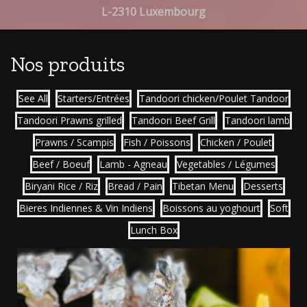
L-2310 Luxembourg
Nos produits
See All
Starters/Entrées
Tandoori chicken/Poulet Tandoor
Tandoori Prawns grilled
Tandoori Beef Grill
Tandoori lamb
Prawns / Scampis
Fish / Poissons
Chicken / Poulet
Beef / Boeuf
Lamb - Agneau
Vegetables / Légumes
Biryani Rice / Riz
Bread / Pain
Tibetan Menu
Desserts
Bieres Indiennes & Vin Indiens
Boissons au yoghourt
Soft
Lunch Box