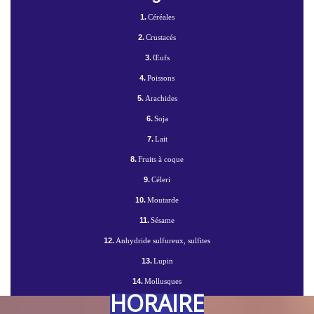
1.
Céréales
2.
Crustacés
3.
Œufs
4.
Poissons
5.
Arachides
6.
Soja
7.
Lait
8.
Fruits à coque
9.
Céleri
10.
Moutarde
11.
Sésame
12.
Anhydride sulfureux, sulfites
13.
Lupin
14.
Mollusques
HORAIRE