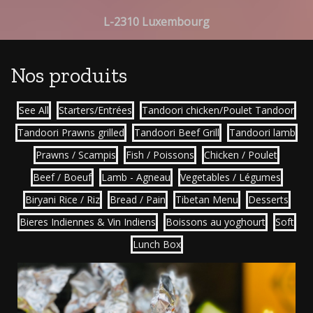
L-2310 Luxembourg
Nos produits
See All
Starters/Entrées
Tandoori chicken/Poulet Tandoor
Tandoori Prawns grilled
Tandoori Beef Grill
Tandoori lamb
Prawns / Scampis
Fish / Poissons
Chicken / Poulet
Beef / Boeuf
Lamb - Agneau
Vegetables / Légumes
Biryani Rice / Riz
Bread / Pain
Tibetan Menu
Desserts
Bieres Indiennes & Vin Indiens
Boissons au yoghourt
Soft
Lunch Box