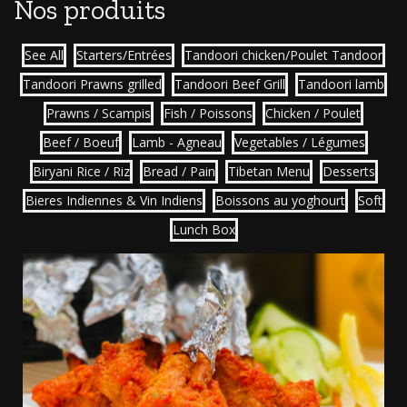
Nos produits
See All
Starters/Entrées
Tandoori chicken/Poulet Tandoor
Tandoori Prawns grilled
Tandoori Beef Grill
Tandoori lamb
Prawns / Scampis
Fish / Poissons
Chicken / Poulet
Beef / Boeuf
Lamb - Agneau
Vegetables / Légumes
Biryani Rice / Riz
Bread / Pain
Tibetan Menu
Desserts
Bieres Indiennes & Vin Indiens
Boissons au yoghourt
Soft
Lunch Box