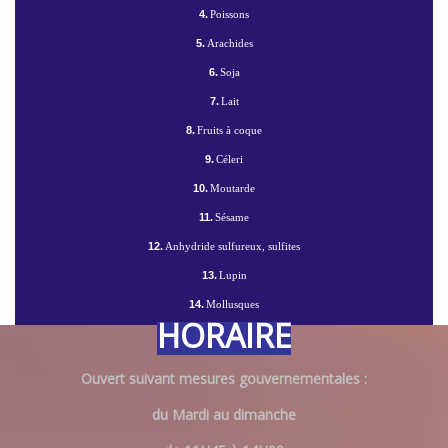
4.
Poissons
5.
Arachides
6.
Soja
7.
Lait
8.
Fruits à coque
9.
Céleri
10.
Moutarde
11.
Sésame
12.
Anhydride sulfureux, sulfites
13.
Lupin
14.
Mollusques
HORAIRE
Ouvert suivant mesures gouvernementales :
du Mardi au dimanche