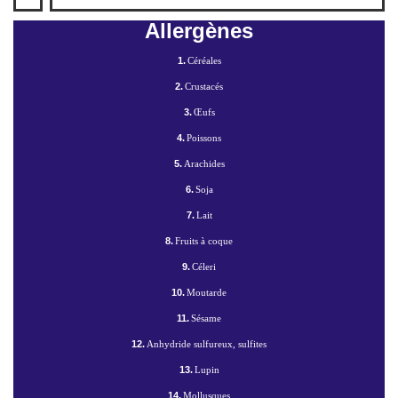
Allergènes
1.
Céréales
2.
Crustacés
3.
Œufs
4.
Poissons
5.
Arachides
6.
Soja
7.
Lait
8.
Fruits à coque
9.
Céleri
10.
Moutarde
11.
Sésame
12.
Anhydride sulfureux, sulfites
13.
Lupin
14.
Mollusques