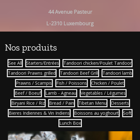
44 Avenue Pasteur
L-2310 Luxembourg
Nos produits
See All
Starters/Entrées
Tandoori chicken/Poulet Tandoor
Tandoori Prawns grilled
Tandoori Beef Grill
Tandoori lamb
Prawns / Scampis
Fish / Poissons
Chicken / Poulet
Beef / Boeuf
Lamb - Agneau
Vegetables / Légumes
Biryani Rice / Riz
Bread / Pain
Tibetan Menu
Desserts
Bieres Indiennes & Vin Indiens
Boissons au yoghourt
Soft
Lunch Box