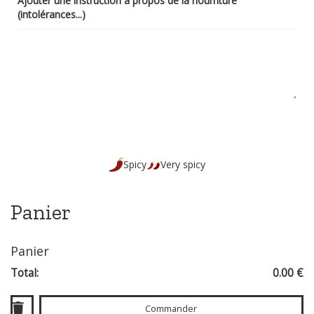
Ajouter une instruction à propos de la nourriture
(intolérances...)
Spicy
Very spicy
Panier
Panier
Total:
0.00 €
Commander