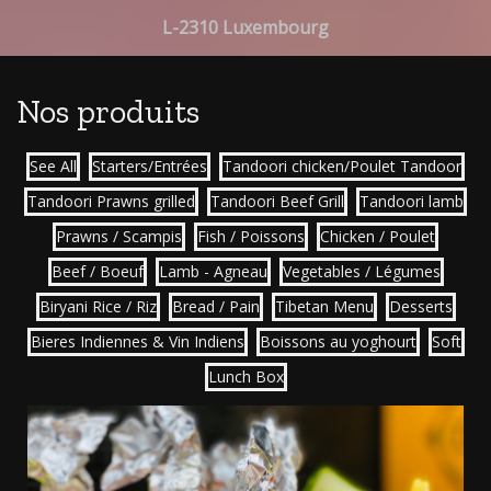
L-2310 Luxembourg
Nos produits
See All
Starters/Entrées
Tandoori chicken/Poulet Tandoor
Tandoori Prawns grilled
Tandoori Beef Grill
Tandoori lamb
Prawns / Scampis
Fish / Poissons
Chicken / Poulet
Beef / Boeuf
Lamb - Agneau
Vegetables / Légumes
Biryani Rice / Riz
Bread / Pain
Tibetan Menu
Desserts
Bieres Indiennes & Vin Indiens
Boissons au yoghourt
Soft
Lunch Box