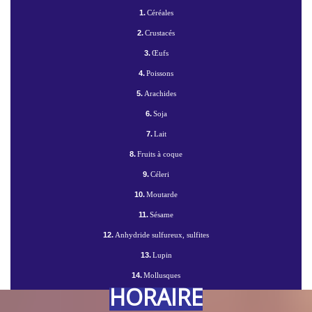
1.
Céréales
2.
Crustacés
3.
Œufs
4.
Poissons
5.
Arachides
6.
Soja
7.
Lait
8.
Fruits à coque
9.
Céleri
10.
Moutarde
11.
Sésame
12.
Anhydride sulfureux, sulfites
13.
Lupin
14.
Mollusques
HORAIRE