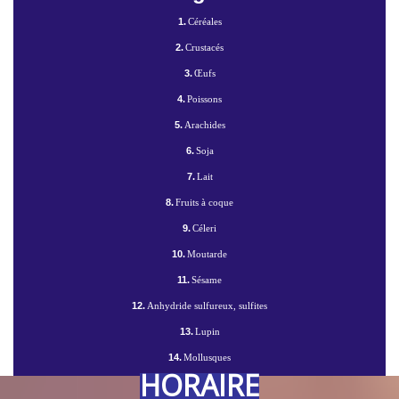
1.
Céréales
2.
Crustacés
3.
Œufs
4.
Poissons
5.
Arachides
6.
Soja
7.
Lait
8.
Fruits à coque
9.
Céleri
10.
Moutarde
11.
Sésame
12.
Anhydride sulfureux, sulfites
13.
Lupin
14.
Mollusques
HORAIRE