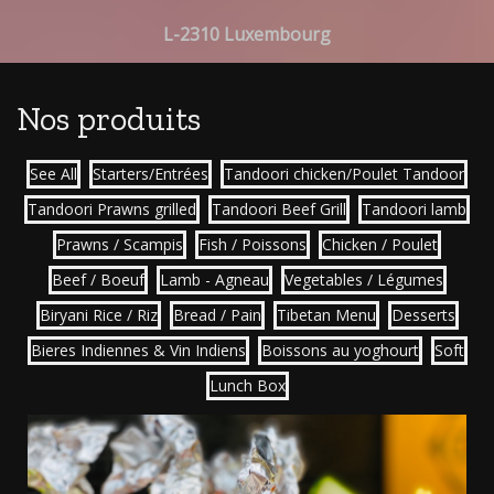
L-2310 Luxembourg
Nos produits
See All
Starters/Entrées
Tandoori chicken/Poulet Tandoor
Tandoori Prawns grilled
Tandoori Beef Grill
Tandoori lamb
Prawns / Scampis
Fish / Poissons
Chicken / Poulet
Beef / Boeuf
Lamb - Agneau
Vegetables / Légumes
Biryani Rice / Riz
Bread / Pain
Tibetan Menu
Desserts
Bieres Indiennes & Vin Indiens
Boissons au yoghourt
Soft
Lunch Box