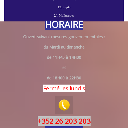
13.
Lupin
14.
Mollusques
HORAIRE
Ouvert suivant mesures gouvernementales :
du Mardi au dimanche
de 11H45 à 14H00
et
de 18H00 à 22H30
Fermé les lundis
+352 26 203 203