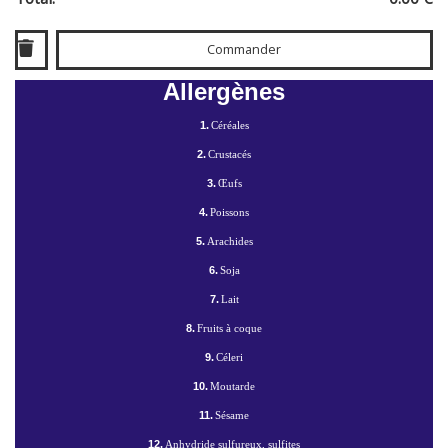
Commander
Allergènes
1.
Céréales
2.
Crustacés
3.
Œufs
4.
Poissons
5.
Arachides
6.
Soja
7.
Lait
8.
Fruits à coque
9.
Céleri
10.
Moutarde
11.
Sésame
12.
Anhydride sulfureux, sulfites