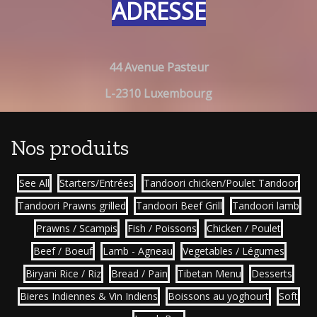
ADRESSE
44 Avenue Pasteur
L-2310 Luxembourg
Nos produits
See All
Starters/Entrées
Tandoori chicken/Poulet Tandoor
Tandoori Prawns grilled
Tandoori Beef Grill
Tandoori lamb
Prawns / Scampis
Fish / Poissons
Chicken / Poulet
Beef / Boeuf
Lamb - Agneau
Vegetables / Légumes
Biryani Rice / Riz
Bread / Pain
Tibetan Menu
Desserts
Bieres Indiennes & Vin Indiens
Boissons au yoghourt
Soft