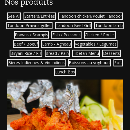
Nos produits
See All
Starters/Entrées
Tandoori chicken/Poulet Tandoor
Tandoori Prawns grilled
Tandoori Beef Grill
Tandoori lamb
Prawns / Scampis
Fish / Poissons
Chicken / Poulet
Beef / Boeuf
Lamb - Agneau
Vegetables / Légumes
Biryani Rice / Riz
Bread / Pain
Tibetan Menu
Desserts
Bieres Indiennes & Vin Indiens
Boissons au yoghourt
Soft
Lunch Box