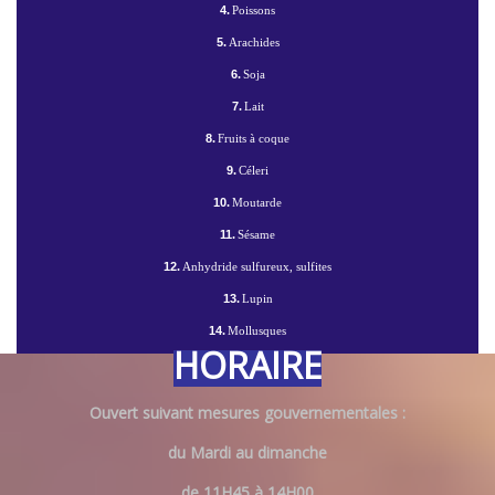
4.
Poissons
5.
Arachides
6.
Soja
7.
Lait
8.
Fruits à coque
9.
Céleri
10.
Moutarde
11.
Sésame
12.
Anhydride sulfureux, sulfites
13.
Lupin
14.
Mollusques
HORAIRE
Ouvert suivant mesures gouvernementales :
du Mardi au dimanche
de 11H45 à 14H00