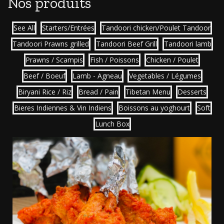
Nos produits
See All
Starters/Entrées
Tandoori chicken/Poulet Tandoor
Tandoori Prawns grilled
Tandoori Beef Grill
Tandoori lamb
Prawns / Scampis
Fish / Poissons
Chicken / Poulet
Beef / Boeuf
Lamb - Agneau
Vegetables / Légumes
Biryani Rice / Riz
Bread / Pain
Tibetan Menu
Desserts
Bieres Indiennes & Vin Indiens
Boissons au yoghourt
Soft
Lunch Box