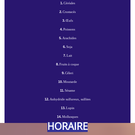
1.
Céréales
2.
Crustacés
3.
Œufs
4.
Poissons
5.
Arachides
6.
Soja
7.
Lait
8.
Fruits à coque
9.
Céleri
10.
Moutarde
11.
Sésame
12.
Anhydride sulfureux, sulfites
13.
Lupin
14.
Mollusques
HORAIRE