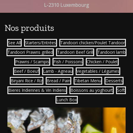
L-2310 Luxembourg
Nos produits
See All
Starters/Entrées
Tandoori chicken/Poulet Tandoor
Tandoori Prawns grilled
Tandoori Beef Grill
Tandoori lamb
Prawns / Scampis
Fish / Poissons
Chicken / Poulet
Beef / Boeuf
Lamb - Agneau
Vegetables / Légumes
Biryani Rice / Riz
Bread / Pain
Tibetan Menu
Desserts
Bieres Indiennes & Vin Indiens
Boissons au yoghourt
Soft
Lunch Box