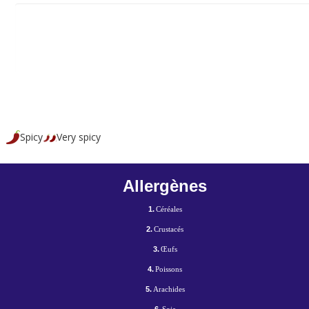
Spicy
Very spicy
Allergènes
1.
Céréales
2.
Crustacés
3.
Œufs
4.
Poissons
5.
Arachides