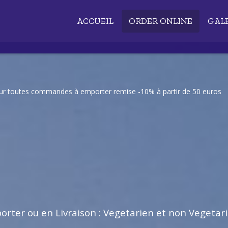
ACCUEIL
ORDER ONLINE
GAL
our toutes commandes à emporter remise -10% à partir de 50 euros
rter ou en Livraison : Vegetarien et non Vegetar