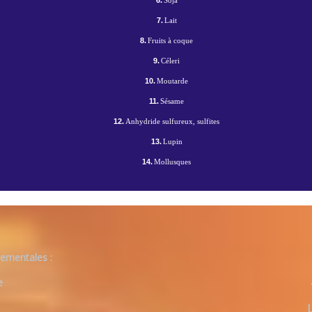
6.
Soja
7.
Lait
8.
Fruits à coque
9.
Céleri
10.
Moutarde
11.
Sésame
12.
Anhydride sulfureux, sulfites
13.
Lupin
14.
Mollusques
ementales :
e