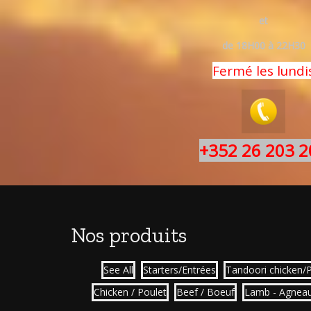
et
de 18H00 à 22H30
Fermé les lundi
+352 26 203 2
Nos produits
See All
Starters/Entrées
Tandoori chicken/
Chicken / Poulet
Beef / Boeuf
Lamb - Agnea