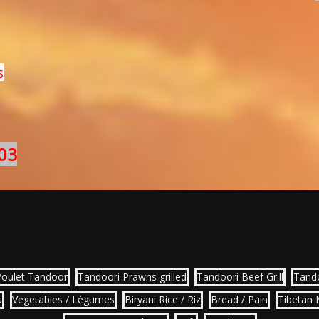
s
03
Poulet Tandoor
Tandoori Prawns grilled
Tandoori Beef Grill
Tand
u
Vegetables / Légumes
Biryani Rice / Riz
Bread / Pain
Tibetan