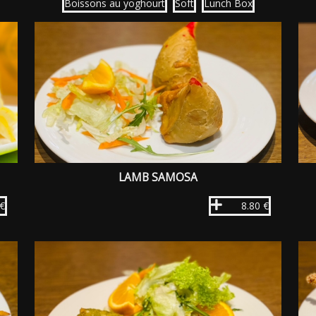
Boissons au yoghourt
Soft
Lunch Box
LAMB SAMOSA
 €
8.80 €