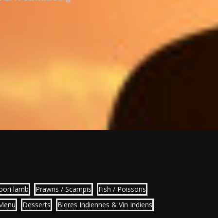
oori lamb
Prawns / Scampis
Fish / Poissons
 Menu
Desserts
Bieres Indiennes & Vin Indiens