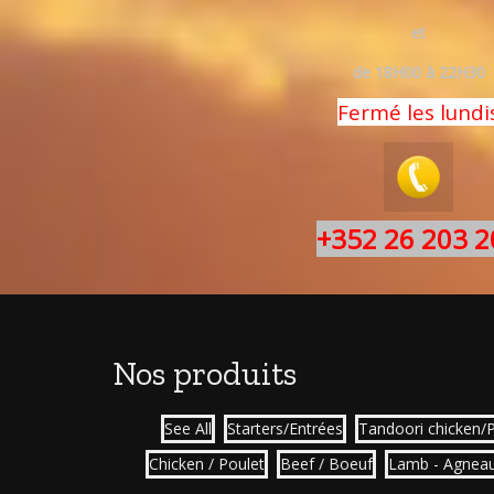
et
de 18H00 à 22H30
Fermé les lundi
+352 26 203 2
Nos produits
See All
Starters/Entrées
Tandoori chicken/
Chicken / Poulet
Beef / Boeuf
Lamb - Agnea