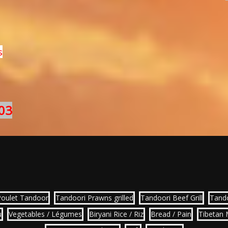
s
03
Poulet Tandoor
Tandoori Prawns grilled
Tandoori Beef Grill
Tand
u
Vegetables / Légumes
Biryani Rice / Riz
Bread / Pain
Tibetan