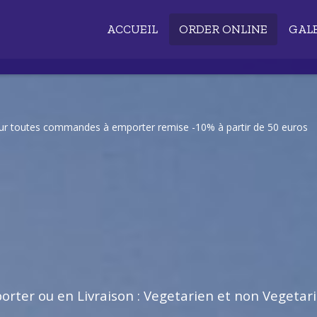
ACCUEIL
ORDER ONLINE
GAL
our toutes commandes à emporter remise -10% à partir de 50 euros
rter ou en Livraison : Vegetarien et non Vegetar