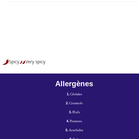
Spicy
Very spicy
Allergènes
1.
Céréales
2.
Crustacés
3.
Œufs
4.
Poissons
5.
Arachides