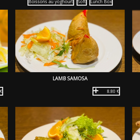
Boissons au yoghourt
Soft
Lunch Box
LAMB SAMOSA
 €
8.80 €