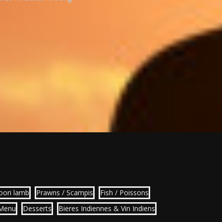
oori lamb
Prawns / Scampis
Fish / Poissons
 Menu
Desserts
Bieres Indiennes & Vin Indiens