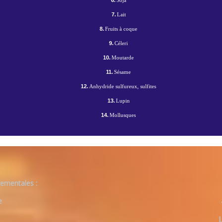
6.
Soja
7.
Lait
8.
Fruits à coque
9.
Céleri
10.
Moutarde
11.
Sésame
12.
Anhydride sulfureux, sulfites
13.
Lupin
14.
Mollusques
ementales :
e