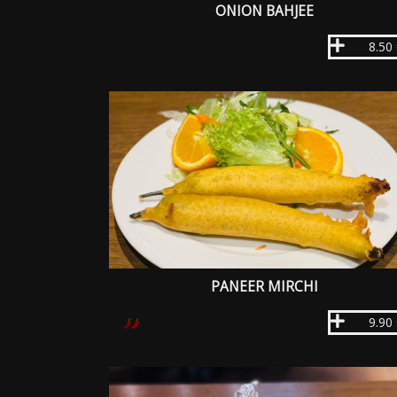
ONION BAHJEE
8.50
PANEER MIRCHI
9.90