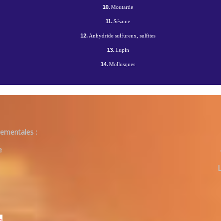
10.
Moutarde
11.
Sésame
12.
Anhydride sulfureux, sulfites
13.
Lupin
14.
Mollusques
ementales :
e
s