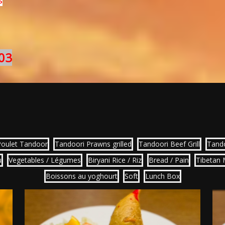
03
Poulet Tandoor
Tandoori Prawns grilled
Tandoori Beef Grill
Tand
u
Vegetables / Légumes
Biryani Rice / Riz
Bread / Pain
Tibetan
Boissons au yoghourt
Soft
Lunch Box