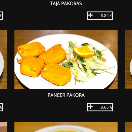
TAJA PAKORAS
 €
8.80 €
PANEER PAKORA
 €
9.60 €