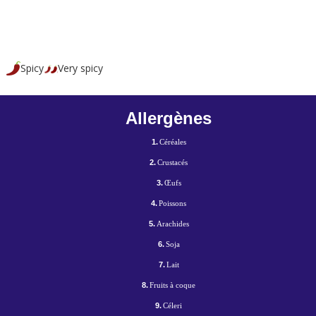
Spicy
Very spicy
Allergènes
1.
Céréales
2.
Crustacés
3.
Œufs
4.
Poissons
5.
Arachides
6.
Soja
7.
Lait
8.
Fruits à coque
9.
Céleri