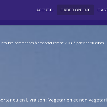
ACCUEIL
ORDER ONLINE
GAL
our toutes commandes à emporter remise -10% à partir de 50 euros
rter ou en Livraison : Vegetarien et non Vegetar