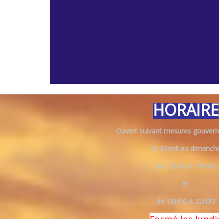
HORAIRE
Ouvert suivant mesures gouvern
du Mardi au dimanch
de 11H45 à 14H00
et
de 18H00 à 22H30
Fermé les lundi