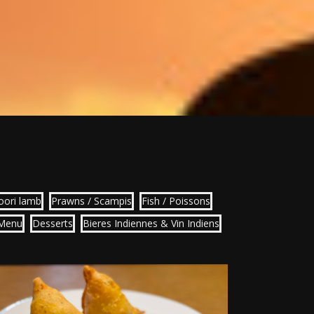
oori lamb
Prawns / Scampis
Fish / Poissons
 Menu
Desserts
Bieres Indiennes & Vin Indiens