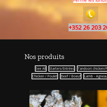
+352 26 203 2
Nos produits
See All
Starters/Entrées
Tandoori chicken/
Chicken / Poulet
Beef / Boeuf
Lamb - Agnea