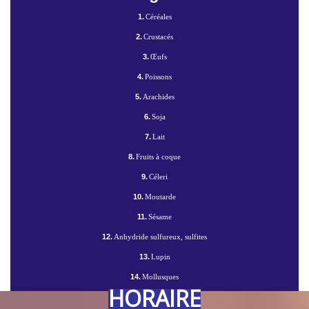
1.
Céréales
2.
Crustacés
3.
Œufs
4.
Poissons
5.
Arachides
6.
Soja
7.
Lait
8.
Fruits à coque
9.
Céleri
10.
Moutarde
11.
Sésame
12.
Anhydride sulfureux, sulfites
13.
Lupin
14.
Mollusques
HORAIRE