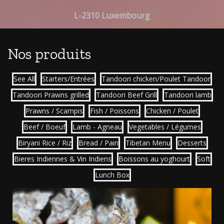
L-2310 Luxembourg
Nos produits
See All
Starters/Entrées
Tandoori chicken/Poulet Tandoor
Tandoori Prawns grilled
Tandoori Beef Grill
Tandoori lamb
Prawns / Scampis
Fish / Poissons
Chicken / Poulet
Beef / Boeuf
Lamb - Agneau
Vegetables / Légumes
Biryani Rice / Riz
Bread / Pain
Tibetan Menu
Desserts
Bieres Indiennes & Vin Indiens
Boissons au yoghourt
Soft
Lunch Box