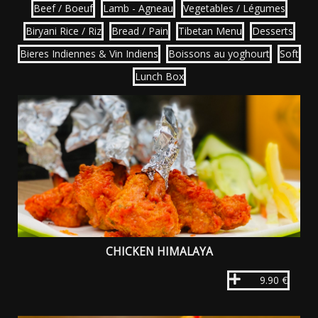
Beef / Boeuf
Lamb - Agneau
Vegetables / Légumes
Biryani Rice / Riz
Bread / Pain
Tibetan Menu
Desserts
Bieres Indiennes & Vin Indiens
Boissons au yoghourt
Soft
Lunch Box
CHICKEN HIMALAYA
9.90 €