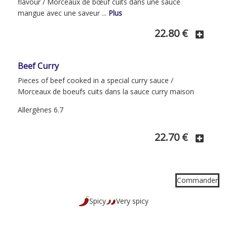
flavour / Morceaux de bœuf cuits dans une sauce
mangue avec une saveur ...
Plus
Show more description for Beef Mango
22.80 €
Beef Curry
Pieces of beef cooked in a special curry sauce /
Morceaux de boeufs cuits dans la sauce curry maison
Allergènes 6.7
22.70 €
Commander
Spicy
Very spicy