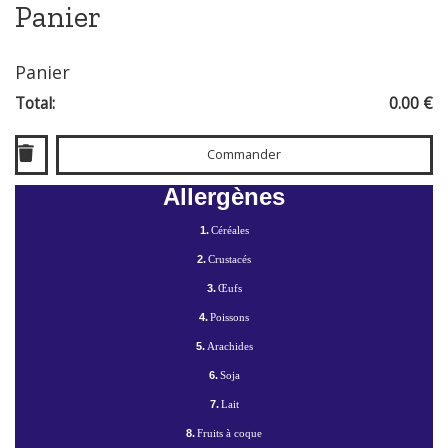
Panier
Panier
Total:
0.00 €
Commander
Allergènes
1.
Céréales
2.
Crustacés
3.
Œufs
4.
Poissons
5.
Arachides
6.
Soja
7.
Lait
8.
Fruits à coque