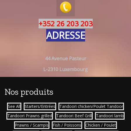
+352 26 203 203
ADRESSE
44 Avenue Pasteur
L-2310 Luxembourg
Nos produits
See All
Starters/Entrées
Tandoori chicken/Poulet Tandoor
Tandoori Prawns grilled
Tandoori Beef Grill
Tandoori lamb
Prawns / Scampis
Fish / Poissons
Chicken / Poulet